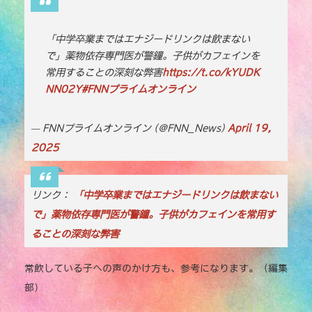
c
it
e
ai
p
e
te
l
y
「中学卒業まではエナジードリンクは飲まない
で」薬物依存専門医が警鐘。子供がカフェインを
b
r
Li
常用することの深刻な弊害
https://t.co/kYUDK
o
n
NN02Y
#FNNプライムオンライン
o
k
k
— FNNプライムオンライン (@FNN_News)
April 19,
2025
リンク：
「中学卒業まではエナジードリンクは飲まない
で」薬物依存専門医が警鐘。子供がカフェインを常用す
ることの深刻な弊害
常飲している子への声のかけ方も、参考になります。（編集
部）