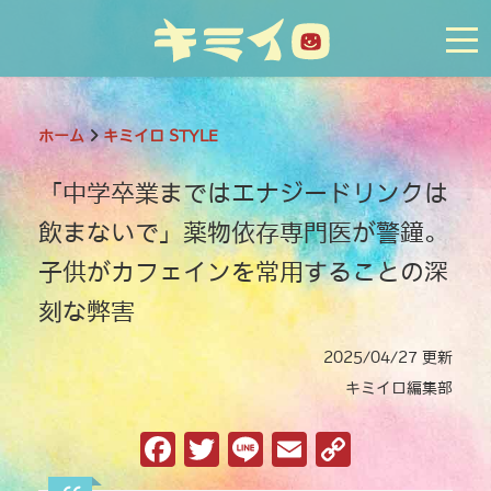
tog
ホーム
キミイロ STYLE
「中学卒業まではエナジードリンクは
飲まないで」薬物依存専門医が警鐘。
子供がカフェインを常用することの深
刻な弊害
2025/04/27 更新
キミイロ編集部
F
T
Li
E
C
a
w
n
m
o