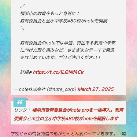
e
te
l
y
／
横浜市の教育をもっと身近に！
b
r
Li
教育委員会と全小中学校480校がnoteを開設
o
n
＼
o
k
教育委員会のnoteでは早速、特色ある教育や未来
k
に向けた取り組みなど、さまざまなテーマで発信
をはじめています。ぜひご注目ください！
詳細▶︎
https://t.co/ILQNif4Clr
— note株式会社 (@note_corp)
March 27, 2025
リンク：
横浜市教育委員会がnote proを一括導入。教育
委員会と市立の全小中学校480校がnoteを開設します
学校からの情報発信の形がどんどん変わっていきます。（編