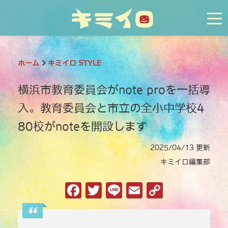
tog
ホーム
キミイロ STYLE
横浜市教育委員会がnote proを一括導
入。教育委員会と市立の全小中学校4
80校がnoteを開設します
2025/04/13 更新
キミイロ編集部
F
T
Li
E
C
a
w
n
m
o
c
it
e
ai
p