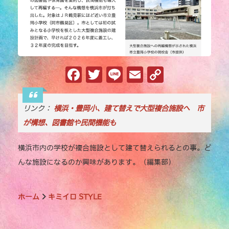
F
T
Li
E
C
a
w
n
m
o
c
it
e
ai
p
リンク：
横浜・豊岡小、建て替えで大型複合施設へ 市
e
te
l
y
が構想、図書館や民間機能も
b
r
Li
横浜市内の学校が複合施設として建て替えられるとの事。ど
o
n
んな施設になるのか興味があります。（編集部）
o
k
k
ホーム
キミイロ STYLE