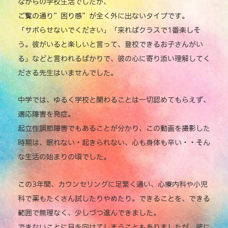
ながらの学校生活でしたが、
ご覧の通り”困り感”が全く外に出ないタイプです。
「サボらせないでください」「来ればクラスで1番楽しそ
う。彼がいると楽しいと言って、登校できるお子さんがい
る」などと言われるばかりで、彼の心に寄り添い理解してく
ださる先生はいませんでした。
中学では、ゆるく学校と関わることは一切認めてもらえず、
適応障害を発症。
起立性調節障害でもあることが分かり、この動画を撮影した
時期は、眠れない・起きられない、心も身体も辛い・・そん
な生活の始まりの頃でした。
この3年間、カウンセリングに足繁く通い、心療内科や小児
科で薬もたくさん試したりやめたり。できることを、できる
範囲で無理なく、少しづつ進んできました。
できないことに目を向けてしまうこともありましたが、彼に