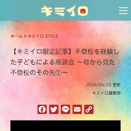
tog
ホーム
キミイロ STYLE
【キミイロ限定記事】不登校を経験し
た子どもによる座談会 〜母から見た
不登校のその先①〜
2024/04/25 更新
キミイロ編集部
F
T
Li
E
C
a
w
n
m
o
c
it
e
ai
p