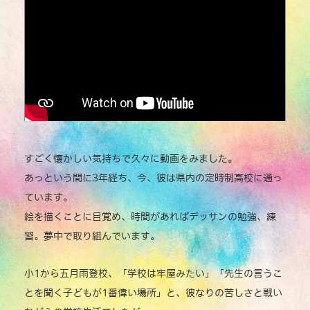
e
te
l
y
b
r
Li
o
n
o
k
k
すごく懐かしい気持ちで久々に動画をみました。
あっという間に3年経ち、今、彼は県内の定時制高校に通っ
ています。
絵を描くことに目覚め、時間があればデッサンの勉強、練
習。夢中で取り組んでいます。
小1から五月雨登校、「学校は牢屋みたい」「先生の言うこ
とを聞く子どもが1番偉い場所」と、彼なりの苦しさと戦い