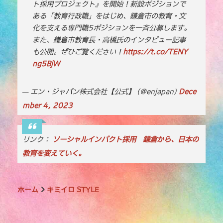
ト採用プロジェクト』を開始！新設ポジションで
b
r
Li
ある「教育行政職」をはじめ、鎌倉市の教育・文
o
n
化を支える専門職5ポジションを一斉公募します。
o
k
また、鎌倉市教育長・高橋氏のインタビュー記事
も公開。ぜひご覧ください！
k
https://t.co/TENY
ng5BjW
— エン・ジャパン株式会社【公式】 (@enjapan)
Dece
mber 4, 2023
リンク：
ソーシャルインパクト採用 鎌倉から、日本の
教育を変えていく。
ホーム
キミイロ STYLE