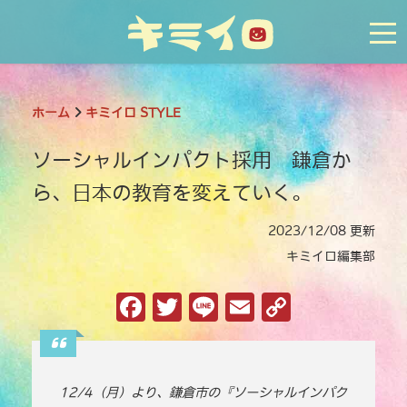
tog
ホーム
キミイロ STYLE
ソーシャルインパクト採用 鎌倉か
ら、日本の教育を変えていく。
2023/12/08 更新
キミイロ編集部
F
T
Li
E
C
a
w
n
m
o
c
it
e
ai
p
e
te
l
y
12/4（月）より、鎌倉市の『ソーシャルインパク