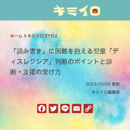
ホーム
キミイロ STYLE
「読み書き」に困難を抱える児童「デ
ィスレクシア」判断のポイントと診
断・支援の受け方
2023/10/05 更新
キミイロ編集部
F
T
Li
E
C
a
w
n
m
o
c
it
e
ai
p