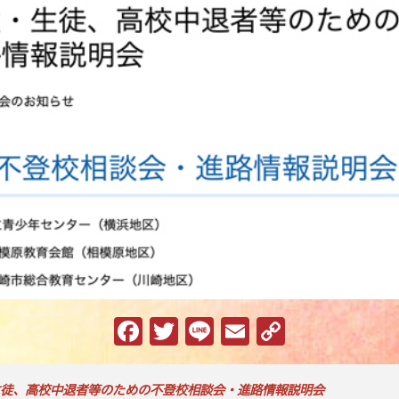
F
T
Li
E
C
a
w
n
m
o
c
it
e
ai
p
徒、高校中退者等のための不登校相談会・進路情報説明会