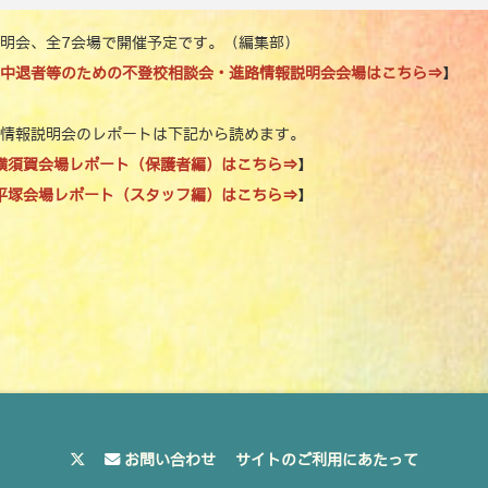
e
te
l
y
明会、全7会場で開催予定です。（編集部）
b
r
Li
中退者等のための不登校相談会・進路情報説明会会場はこちら⇒
】
o
n
o
k
情報説明会のレポートは下記から読めます。
k
土）横須賀会場レポート（保護者編）はこちら⇒
】
土）平塚会場レポート（スタッフ編）はこちら⇒
】
お問い合わせ
サイトのご利用にあたって