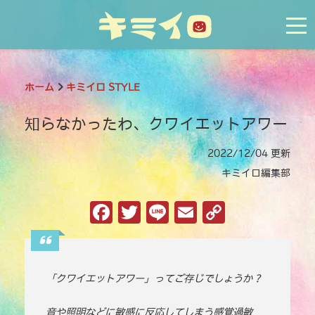
tog
ホーム
キミイロ STYLE
知らなかったわ、クワイエットアワー
2022/12/04 更新
キミイロ編集部
F
T
Li
E
C
a
w
n
m
o
c
it
e
ai
p
e
te
l
y
「クワイエットアワー」ってご存じでしょうか？
b
r
Li
音や照明などに敏感に反応してしまう感覚過敏