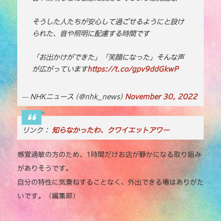
o
n
o
k
そうした人たちが安心して過ごせるようにと設け
られた、音や照明に配慮する時間です
k
「お出かけができた」「笑顔になった」そんな声
が広がっています
https://t.co/gpv9ddGkwP
— NHKニュース (@nhk_news)
November 30, 2022
リンク：
知らなかったわ、クワイエットアワー
感覚過敏の方のため、1時間だけお店が静かになる取り組み
がありそうです。
自分の特性に気兼ねすることなく、外出できる場はありがた
いです。（編集部）