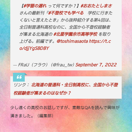
e
te
l
y
【
#学習の遅れ
って何ですか？】
#おおたとしまさ
さんの最新刊『
#不登校でも学べる
b
r
学校に行きた
Li
くないと言えたとき』から抜粋紹介する第4回は、
o
n
全日制普通科高校なのに、全国から不登校経験者
o
k
が集まる北海道の
#北星学園余市高等学校
を取り
上げる。前編です。
k
@toshimasaota
https://t.c
o/djjYgSBDBY
— FRaU（フラウ） (@frau_tw)
September 7, 2022
リンク：
北海道の普通科・全日制高校に、全国から不登
校経験者が集まるのはなぜか？
少し遠くの高校のお話しですが、素敵なQAを読んで興味が
湧きました。（編集部）