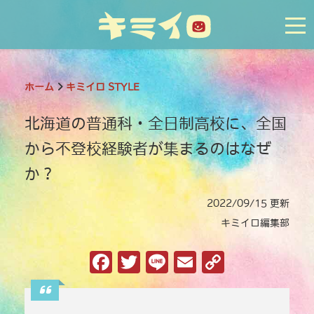
tog
ホーム
キミイロ STYLE
北海道の普通科・全日制高校に、全国
から不登校経験者が集まるのはなぜ
か？
2022/09/15 更新
キミイロ編集部
F
T
Li
E
C
a
w
n
m
o
c
it
e
ai
p