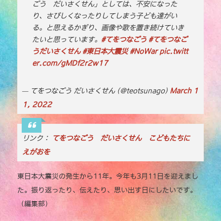
ごう だいさくせん」としては、不安になった
b
r
Li
り、さびしくなったりしてしまう子ども達がい
o
n
る。と思えるかぎり、画像や歌を置き続けていき
o
k
たいと思っています。
#てをつなごう
#てをつなご
うだいさくせん
k
#東日本大震災
#NoWar
pic.twitt
er.com/gMDf2r2w17
— てをつなごう だいさくせん (@teotsunago)
March 1
1, 2022
リンク：
てをつなごう だいさくせん こどもたちに
えがおを
東日本大震災の発生から11年。今年も3月11日を迎えまし
た。振り返ったり、伝えたり、思い出す日にしたいです。
（編集部）