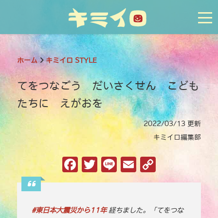
tog
ホーム
キミイロ STYLE
てをつなごう だいさくせん こども
たちに えがおを
2022/03/13 更新
キミイロ編集部
F
T
Li
E
C
a
w
n
m
o
c
it
e
ai
p
e
te
l
y
#東日本大震災から11年
経ちました。「てをつな