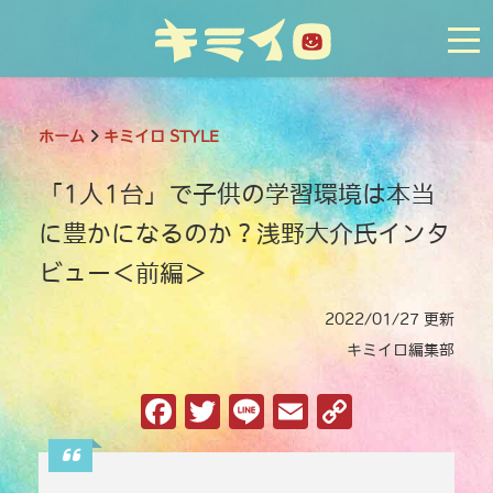
tog
ホーム
キミイロ STYLE
「1人1台」で子供の学習環境は本当
に豊かになるのか？浅野大介氏インタ
ビュー＜前編＞
2022/01/27 更新
キミイロ編集部
F
T
Li
E
C
a
w
n
m
o
c
it
e
ai
p