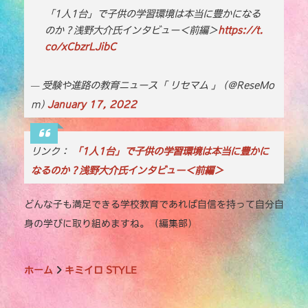
e
te
l
y
「1人1台」で子供の学習環境は本当に豊かになる
のか？浅野大介氏インタビュー＜前編＞
b
r
https://t.
Li
co/xCbzrLJibC
o
n
o
k
— 受験や進路の教育ニュース「 リセマム 」 (@ReseMo
k
m)
January 17, 2022
リンク：
「1人1台」で子供の学習環境は本当に豊かに
なるのか？浅野大介氏インタビュー＜前編＞
どんな子も満足できる学校教育であれば自信を持って自分自
身の学びに取り組めますね。（編集部）
ホーム
キミイロ STYLE