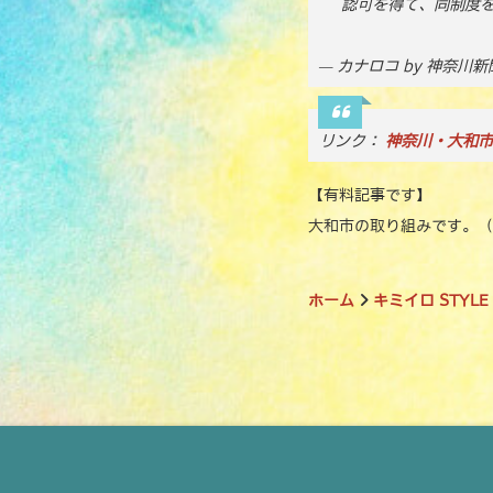
認可を得て、同制度
— カナロコ by 神奈川新聞 
リンク：
神奈川・大和市
【有料記事です】
大和市の取り組みです。（
ホーム
キミイロ STYLE