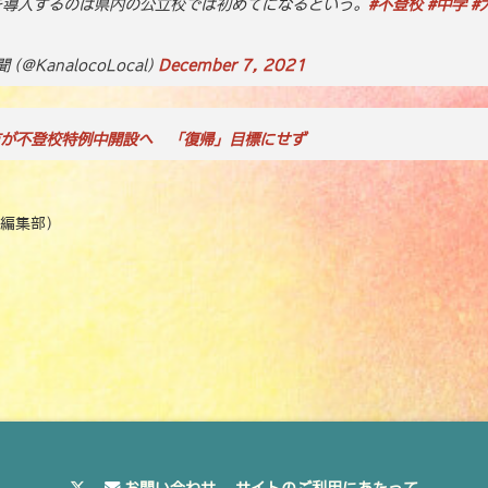
を導入するのは県内の公立校では初めてになるという。
#不登校
#中学
#
o
n
o
k
(@KanalocoLocal)
December 7, 2021
k
が不登校特例中開設へ 「復帰」目標にせず
編集部）
お問い合わせ
サイトのご利用にあたって