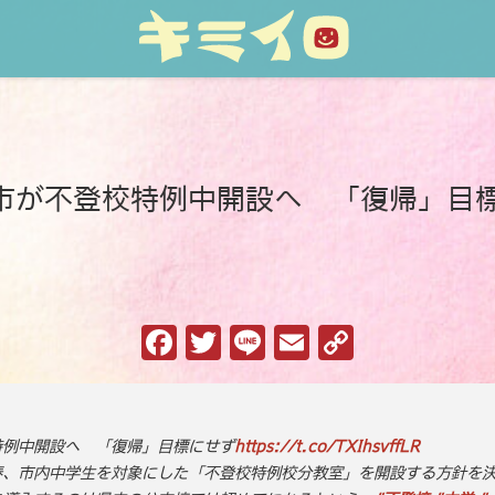
市が不登校特例中開設へ 「復帰」目
F
T
Li
E
C
a
w
n
m
o
c
it
e
ai
p
e
te
l
y
特例中開設へ 「復帰」目標にせず
https://t.co/TXIhsvffLR
春、市内中学生を対象にした「不登校特例校分教室」を開設する方針を
b
r
Li