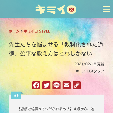
tog
ホーム
キミイロ STYLE
先生たちを悩ませる「教科化された道
徳」公平な教え方はこれしかない
2021/02/18 更新
キミイロスタッフ
F
T
Li
E
C
a
w
n
m
o
c
it
e
ai
p
e
te
l
y
【道徳で成績ってつけられるの？】４月から、道