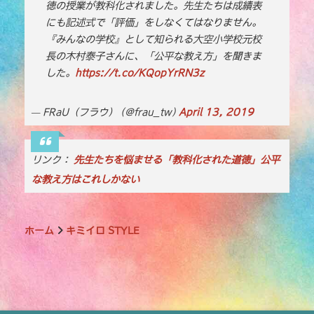
徳の授業が教科化されました。先生たちは成績表
b
r
Li
にも記述式で「評価」をしなくてはなりません。
o
n
『みんなの学校』として知られる大空小学校元校
o
k
長の木村泰子さんに、「公平な教え方」を聞きま
した。
https://t.co/KQopYrRN3z
k
— FRaU（フラウ） (@frau_tw)
April 13, 2019
リンク：
先生たちを悩ませる「教科化された道徳」公平
な教え方はこれしかない
ホーム
キミイロ STYLE