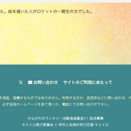
e
te
l
y
た。絵を描いた人がロケットの一期生の方でした。
b
r
Li
o
n
o
k
k
お問い合わせ
サイトのご利用にあたって
を保証、推薦するものではありません。利用する方が、各団体などに問い合わせ、
、必ず各院ホームページを見て頂くか、電話にてお問い合わせ下さい。
かながわボランタリー活動推進基金21 助成事業
キミイロ実行委員会 © 学校と地域の学び応援 キミイロ