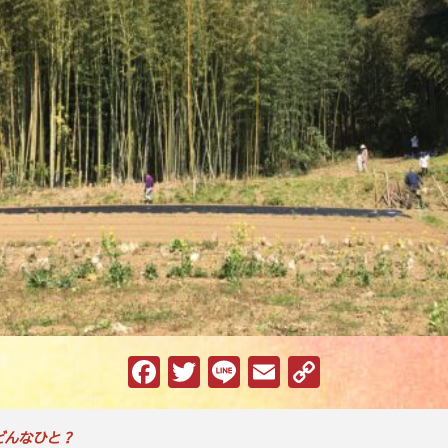
F
T
Li
E
C
a
w
n
m
o
c
it
e
ai
p
どんなひと？