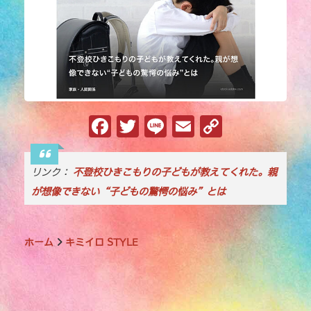
F
T
Li
E
C
a
w
n
m
o
c
it
e
ai
p
リンク：
不登校ひきこもりの子どもが教えてくれた。親
e
te
l
y
が想像できない“子どもの驚愕の悩み”とは
b
r
Li
o
n
ホーム
キミイロ STYLE
o
k
k