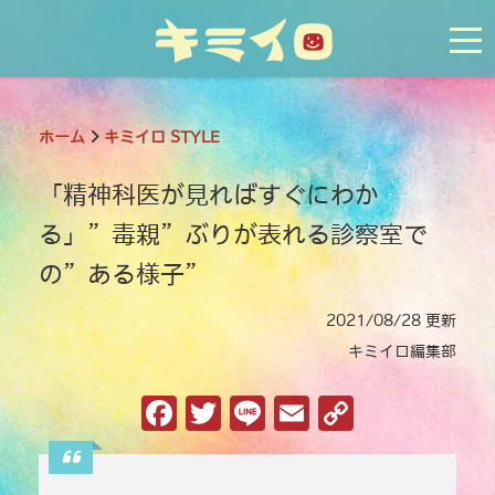
tog
ホーム
キミイロ STYLE
「精神科医が見ればすぐにわか
る」”毒親”ぶりが表れる診察室で
の”ある様子”
2021/08/28 更新
キミイロ編集部
F
T
Li
E
C
a
w
n
m
o
c
it
e
ai
p