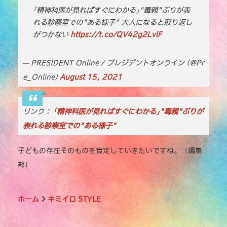
e
te
l
y
｢精神科医が見ればすぐにわかる｣"毒親"ぶりが表
れる診察室での"ある様子" 大人になると取り返し
b
r
Li
がつかない
https://t.co/QV42g2LvlF
o
n
o
k
— PRESIDENT Online / プレジデントオンライン (@Pr
k
e_Online)
August 15, 2021
リンク：
｢精神科医が見ればすぐにわかる｣"毒親"ぶりが
表れる診察室での"ある様子"
子どもの存在そのものを肯定していきたいですね。（編集
部）
ホーム
キミイロ STYLE