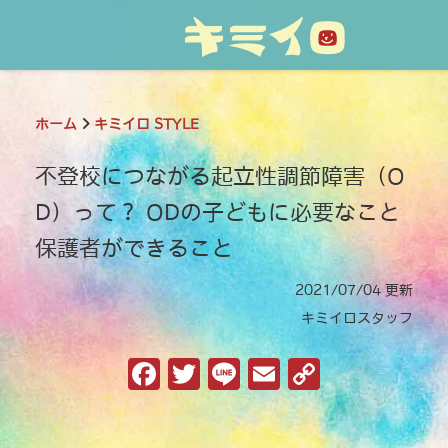
ホーム
キミイロ STYLE
不登校につながる起立性調節障害（O
D）って？ ODの子どもに必要なこと
保護者ができること
2021/07/04 更新
キミイロスタッフ
F
T
Li
E
C
a
w
n
m
o
c
it
e
ai
p