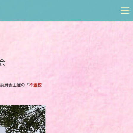
tog
会
育委員会主催の『
不登校