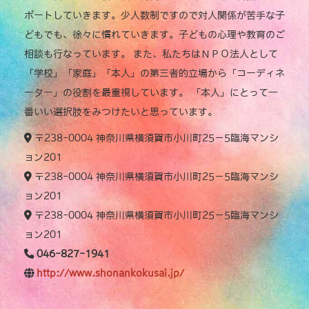
ポートしていきます。少人数制ですので対人関係が苦手な子
どもでも、徐々に慣れていきます。子どもの心理や教育のご
相談も行なっています。 また、私たちはＮＰＯ法人として
「学校」「家庭」「本人」の第三者的立場から「コーディネ
ーター」の役割を最重視しています。 「本人」にとって一
番いい選択肢をみつけたいと思っています。
〒238-0004 神奈川県横須賀市小川町25－5臨海マンシ
ョン201
〒238-0004 神奈川県横須賀市小川町25－5臨海マンシ
ョン201
〒238-0004 神奈川県横須賀市小川町25－5臨海マンシ
ョン201
046-827-1941
http://www.shonankokusai.jp/