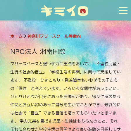
tog
ホーム
神奈川フリースクール等案内
NPO法人 湘南国際
フリースペースと違い学力に重点をおいて、「不登校児童・
生徒の社会的自立」「学校生活の再開」に向けて支援してい
ます。 不登校・ひきこもり・発達障害もいわばその子たち
の「個性」と考えています。いろいろな個性があっていい。
ひとりひとりが自分にあった居場所があり、徐々に気のあう
仲間とお互い認めあって自分を生かすことができ、最終的に
は社会で“自立”できる自信を培ってもらいたいと思いま
す。 学力充実を目指す児童・生徒はもちろんのこと、それ
ぞれに合わせた学校生活の再開やより良い進路を目指してサ