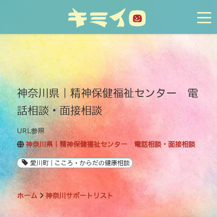
tog
神奈川県｜精神保健福祉センター 電
話相談・面接相談
URL参照
神奈川県｜精神保健福祉センター 電話相談・面接相談
愛川町 | こころ・からだの健康相談
ホーム
神奈川サポートリスト