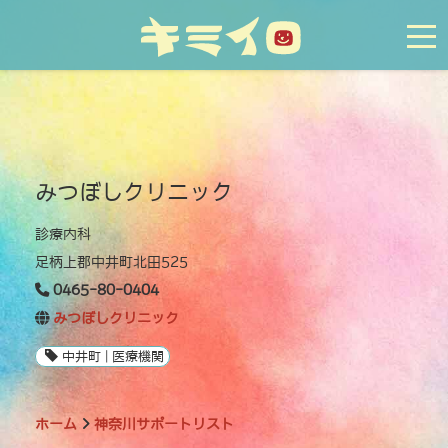
tog
みつぼしクリニック
診療内科
足柄上郡中井町北田525
0465-80-0404
みつぼしクリニック
中井町 | 医療機関
ホーム
神奈川サポートリスト