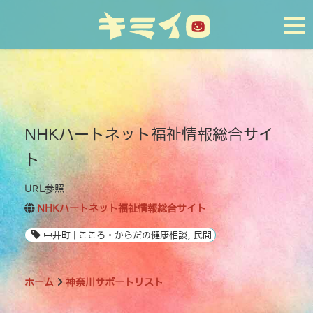
tog
NHKハートネット福祉情報総合サイ
ト
URL参照
NHKハートネット福祉情報総合サイト
中井町 | こころ・からだの健康相談, 民間
ホーム
神奈川サポートリスト