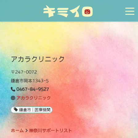
tog
アカラクリニック
〒247-0072
鎌倉市岡本1343-5
0467-84-9527
アカラクリニック
鎌倉市 | 医療機関
ホーム
神奈川サポートリスト