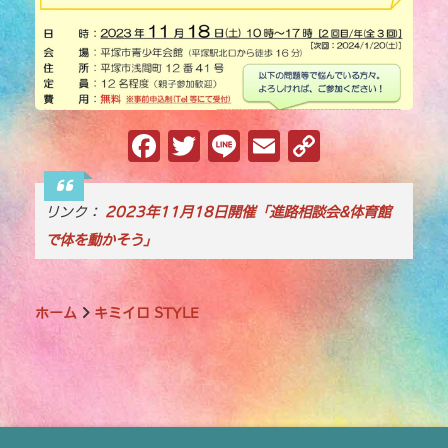
F
T
Li
E
C
a
w
n
m
o
c
it
e
ai
p
リンク：
2023年11月18日開催「進路相談会&体育館
e
te
l
y
で体を動かそう」
b
r
Li
o
n
ホーム
キミイロ STYLE
o
k
k