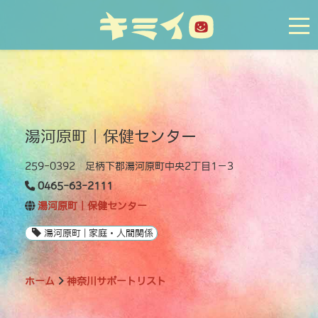
tog
湯河原町｜保健センター
259-0392 足柄下郡湯河原町中央2丁目1－3
0465-63-2111
湯河原町｜保健センター
湯河原町 | 家庭・人間関係
ホーム
神奈川サポートリスト